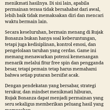
menikmati hasilnya. Di sisi lain, apabila
permainan terasa tidak bersahabat dari awal,
lebih baik tidak memaksakan diri dan mencari
waktu bermain lain.
Secara keseluruhan, bermain menang di Rujak
Bonanza bukan hanya soal keberuntungan,
tetapi juga kedisiplinan, kontrol emosi, dan
pengelolaan taruhan yang cerdas. Game ini
memang menawarkan potensi kemenangan
menarik melalui fitur free spin dan pengganda
besar, tetapi pemain tetap harus memahami
bahwa setiap putaran bersifat acak.
Dengan pendekatan yang bersabar, strategi
terukur, dan mindset menikmati hiburan,
Rujak Bonanza dapat menjadi permainan yang
seru sekaligus memberikan peluang hasil yang