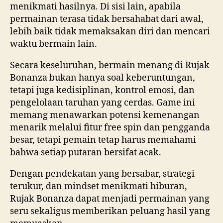
menikmati hasilnya. Di sisi lain, apabila
permainan terasa tidak bersahabat dari awal,
lebih baik tidak memaksakan diri dan mencari
waktu bermain lain.
Secara keseluruhan, bermain menang di Rujak
Bonanza bukan hanya soal keberuntungan,
tetapi juga kedisiplinan, kontrol emosi, dan
pengelolaan taruhan yang cerdas. Game ini
memang menawarkan potensi kemenangan
menarik melalui fitur free spin dan pengganda
besar, tetapi pemain tetap harus memahami
bahwa setiap putaran bersifat acak.
Dengan pendekatan yang bersabar, strategi
terukur, dan mindset menikmati hiburan,
Rujak Bonanza dapat menjadi permainan yang
seru sekaligus memberikan peluang hasil yang